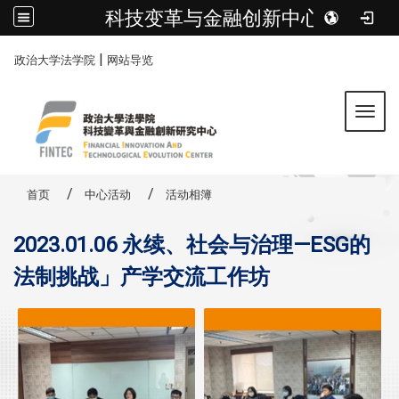
科技变革与金融创新中心
:::
|
政治大学法学院
网站导览
Toggl
首页
中心活动
活动相簿
2023.01.06 永续、社会与治理—ESG的
法制挑战」产学交流工作坊