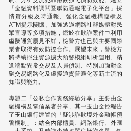
制、分析交流犯罪徵候強化偵防效能、建立
「金融資料調閱暨聯防通報電子化平台」採
情資分級及時通報、強化金融機構臨櫃及
ATM提示關懷、加強透過網路社群媒體對民
眾宣導等多項措施，鑑於在欺詐案件中利用
虛擬通貨屢見不鮮，檢警方也已與主要國際
業者取得有效防控合作。展望未來，警檢方
將持續挹注資源擴大預警模組研析運用、精
進端點異常交易及人員偵測、特別加強對金
融交易網路化及虛擬通貨普遍化等新主流的
知識與能力。
專題二「公私合作實務經驗分享」主要由金
融機構及電信業者分享。其中玉山金控報告
了玉山銀行建置的「疑涉詐欺境外金融帳預
警機制」：結合內部櫃員、網路銀行、外匯