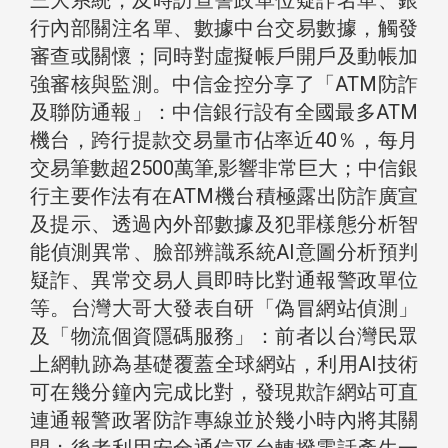
三大系統，及時訪查警政單位疑詐名單、銀
行內部關注名單、數據中台交易數據，觸發
審查或關懷；同時對虛擬帳戶開戶及動帳加
強審核與監測。中信金控分享了「ATM防詐
及聯防通報」：中信銀行設有全國最多ATM
機台，跨行提款交易量市佔率近40％，每月
交易筆數超2500萬筆,影響非常巨大；中信銀
行主要作法有在ATM機台積極露出防詐廣宣
及提示、透過內外部數據及犯罪樣態分析智
能偵測異常、臉部辨識系統AI意圖分析預判
疑詐、異常交易人員即時比對通報警政單位
等。台灣大哥大發表自研「偽冒網站偵測」
及「物流個資隱碼服務」：前者以台灣民眾
上網軌跡為基礎覆蓋全球網站，利用AI技術
可在幾分鐘內完成比對，發現欺詐網站可直
連通報警政署防詐專線並於幾小時內將其關